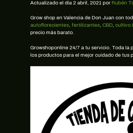
Grow shop en León>