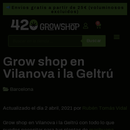
Envíos gratis a partir de 25€ (voluminosos
excluidos)
0
Buscar
Grow shop en
Vilanova i la Geltrú
Barcelona
Actualizado el día 2 abril, 2021 por
Rubén Tomás Vidal
Grow shop en Vilanova i la Geltrú con todo lo que
puedes necesitar para tus plantas de
marihuana
,