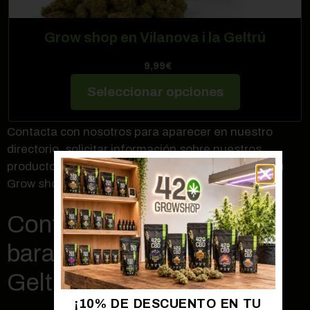
Grow shop en Vilanova i la Geltrú
9,99
€
Seleccionar opciones
Contacta con nosotros para aparecer en nuestro
directorio, solicitar información sobre nuestros
productos,
abrir una franquicia
o si quieres abrir un
Grow shop en Vilanova i la Geltrú
Contactar con Grow shop
barato en Vilanova i la
Geltrú
¡10% DE DESCUENTO EN TU