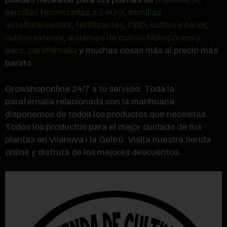
semillas feminizadas a 1 euro
,
semillas
autoflorecientes
,
fertilizantes
,
CBD
,
cultivo interior
,
cultivo exterior
,
sistemas de cultivo hidropónico y
aero
,
parafernalia
y muchas cosas más al precio más
barato.
Growshoponline 24/7 a tu servicio. Toda la
parafernalia relacionada con la marihuana,
disponemos de todos los productos que necesitas.
Todos los productos para el mejor cuidado de tus
plantas en Vilanova i la Geltrú. Visita nuestra tienda
online y disfruta de los mejores descuentos.