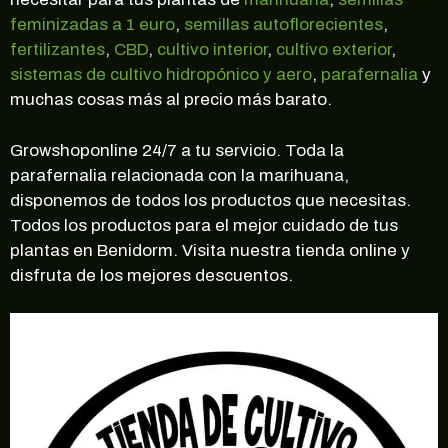
feminizadas a 1 euro
,
semillas autoflorecientes
,
fertilizantes
,
CBD
,
cultivo interior
,
cultivo exterior
,
sistemas de cultivo hidropónico y aero
,
parafernalia
y
muchas cosas más al precio más barato.
Growshoponline 24/7 a tu servicio. Toda la
parafernalia relacionada con la marihuana,
disponemos de todos los productos que necesitas.
Todos los productos para el mejor cuidado de tus
plantas en Benidorm. Visita nuestra tienda online y
disfruta de los mejores descuentos.