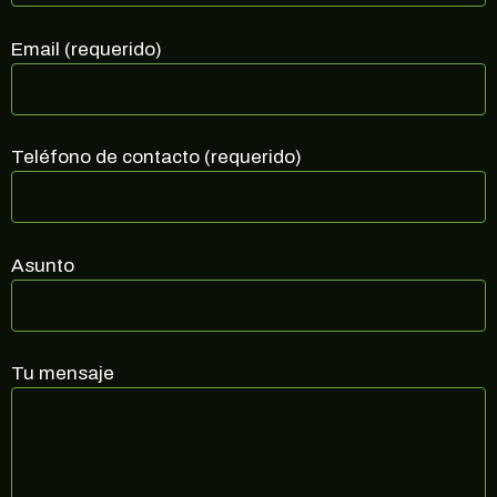
Regístrate en nuestra newsletter para estar
al corriente de ofertas exclusivas, noticias,
Email (requerido)
promociones y muchas sorpresas.
Correo electrónico
Teléfono de contacto (requerido)
SUSCRIBIRME
no, gracias
Asunto
Tu mensaje