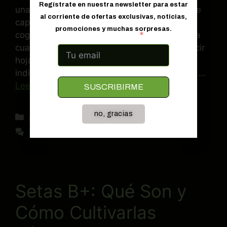
Regístrate en nuestra newsletter para estar
una planta de cannabis próspera, son las que
al corriente de ofertas exclusivas, noticias,
captan la energía del sol y la transforman en
promociones y muchas sorpresas.
Correo electrónico
cogollos densos y resinosos. Pero, ¿qué pasa
cuando tus preciadas plantas empiezan a lucir
hojas amarillas? Esta señal de alerta puede
indicar una serie de problemas que, si no se …
Leer más
SUSCRIBIRME
no, gracias
ARTÍCULOS
Deja un comentario
Setas B+: Qué Son y
Cómo Cultivarlas